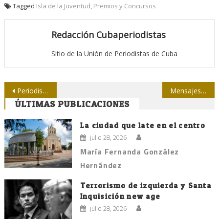
Tagged
Isla de la Juventud
,
Premios y Concursos
Redacción Cubaperiodistas
Sitio de la Unión de Periodistas de Cuba
Navegación
Periodistas de fiesta en Mayabeque
Mensajes a Obama
ÚLTIMAS PUBLICACIONES
de
entradas
La ciudad que late en el centro
julio 28, 2026
María Fernanda González
Hernández
Terrorismo de izquierda y Santa
Inquisición new age
julio 28, 2026