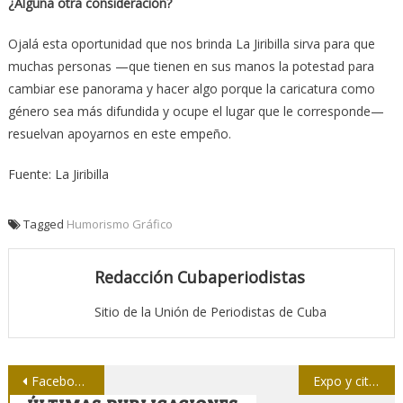
¿Alguna otra consideración?
Ojalá esta oportunidad que nos brinda La Jiribilla sirva para que
muchas personas —que tienen en sus manos la potestad para
cambiar ese panorama y hacer algo porque la caricatura como
género sea más difundida y ocupe el lugar que le corresponde—
resuelvan apoyarnos en este empeño.
Fuente: La Jiribilla
Tagged
Humorismo Gráfico
Redacción Cubaperiodistas
Sitio de la Unión de Periodistas de Cuba
Navegación
Facebook, Twitter… redes sociales: ¿invasión de los necios?
Expo y cita con el fotógrafo Peter Turnley en Bellas Artes