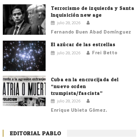
Terrorismo de izquierda y Santa
Inquisición new age
julio 28, 2026
Fernando Buen Abad Domínguez
El azúcar de las estrellas
Frei Betto
julio 28, 2026
Cuba en la encrucijada del
“nuevo orden
trumpista/fascista”
julio 28, 2026
Enrique Ubieta Gómez.
EDITORIAL PABLO