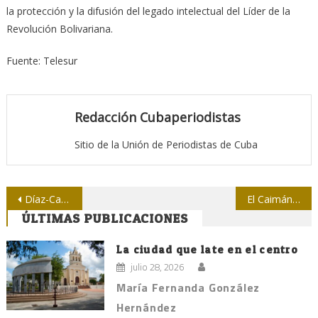
la protección y la difusión del legado intelectual del Líder de la
Revolución Bolivariana.
Fuente: Telesur
Redacción Cubaperiodistas
Sitio de la Unión de Periodistas de Cuba
Navegación
Díaz-Canel en Villa Clara: “El periodismo se tiene que parecer al pueblo”
El Caimán Barbudo, de fiesta por su media rueda
ÚLTIMAS PUBLICACIONES
de
entradas
La ciudad que late en el centro
julio 28, 2026
María Fernanda González
Hernández