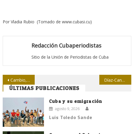
Por Vladia Rubio (Tomado de www.cubasi.cu)
Redacción Cubaperiodistas
Sitio de la Unión de Periodistas de Cuba
Navegación
Cambio, palabra común durante encuentro de jóvenes periodistas en Matanzas
Díaz-Canel en Villa Clara: “El periodismo se tiene que parecer al pueblo”
ÚLTIMAS PUBLICACIONES
de
entradas
Cuba y su emigración
agosto 9, 2026
Luis Toledo Sande