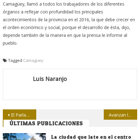
Camagüey, llamó a todos los trabajadores de los diferentes
órganos a reflejar con profundidad los principales
acontecimientos de la provincia en el 2016, la que debe crecer en
el orden económico y social, porque el desarrollo de ésta, dijo,
depende también de la manera en que la prensa le informe al
pueblo.
Tagged
Camagüey
Luis Naranjo
Navegación
El Parlamento en tiempos de comunicación diversa y rápida
Avanzan los debates de las comisiones de trabajo de la ANPP
ÚLTIMAS PUBLICACIONES
de
entradas
La ciudad que late en el centro