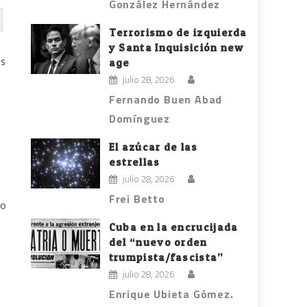
González Hernández
Terrorismo de izquierda
y Santa Inquisición new
os
age
julio 28, 2026
Fernando Buen Abad
Domínguez
El azúcar de las
estrellas
julio 28, 2026
Frei Betto
lo
Cuba en la encrucijada
del “nuevo orden
trumpista/fascista”
julio 28, 2026
Enrique Ubieta Gómez.