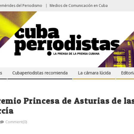
emérides del Periodismo
Medios de Comunicación en Cuba
s
Cubaperiodistas recomienda
La cámara lúcida
Editori
emio Princesa de Asturias de la
rcía
Comment(0)