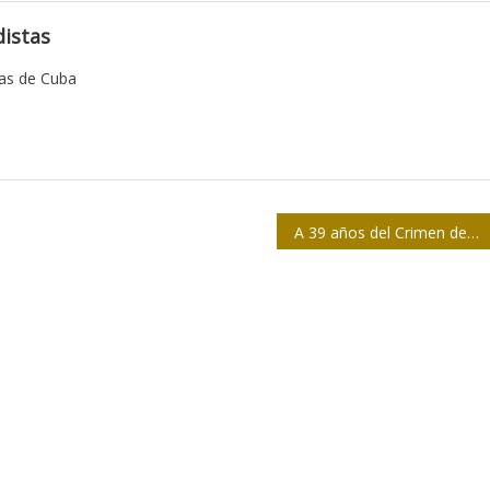
istas
tas de Cuba
A 39 años del Crimen de Barbados, Posada Carriles sigue libre en Miami