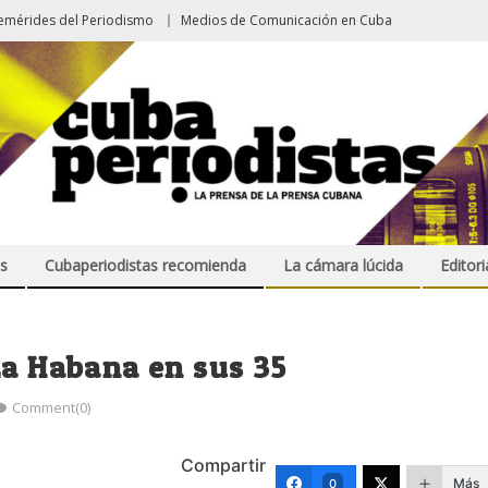
emérides del Periodismo
Medios de Comunicación en Cuba
s
Cubaperiodistas recomienda
La cámara lúcida
Editori
La Habana en sus 35
Comment(0)
Compartir
Más
0