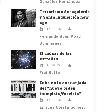
González Hernández
Terrorismo de izquierda
y Santa Inquisición new
age
julio 28, 2026
Fernando Buen Abad
Domínguez
El azúcar de las
estrellas
julio 28, 2026
Frei Betto
Cuba en la encrucijada
e
del “nuevo orden
trumpista/fascista”
julio 28, 2026
Enrique Ubieta Gómez.