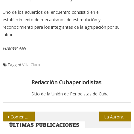
Uno de los acuerdos del encuentro consistió en el
establecimiento de mecanismos de estimulación y
reconocimiento para los integrantes de la agrupación por su
labor.
Fuente: AIN
Tagged
Villa Clara
Redacción Cubaperiodistas
Sitio de la Unión de Periodistas de Cuba
Navegación
Comentarista deja ESPN tras ofender a peloteros dominicanos
La Aurora, primer periódico obrero editado en Cuba
ÚLTIMAS PUBLICACIONES
de