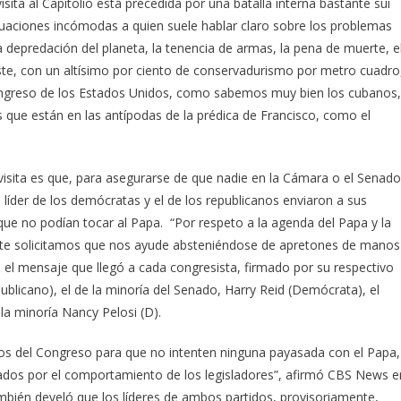
sita al Capitolio está precedida por una batalla interna bastante sui
e situaciones incómodas a quien suele hablar claro sobre los problemas
 depredación del planeta, la tenencia de armas, la pena de muerte, e
ste, con un altísimo por ciento de conservadurismo por metro cuadro
ongreso de los Estados Unidos, como sabemos muy bien los cubanos,
ue están en las antípodas de la prédica de Francisco, como el
 visita es que, para asegurarse de que nadie en la Cámara o el Senado
líder de los demócratas y el de los republicanos enviaron a sus
ue no podían tocar al Papa. “Por respeto a la agenda del Papa y la
te solicitamos que nos ayude absteniéndose de apretones de manos
ice el mensaje que llegó a cada congresista, firmado por su respectivo
ublicano), el de la minoría del Senado, Harry Reid (Demócrata), el
 la minoría Nancy Pelosi (D).
ros del Congreso para que no intenten ninguna payasada con el Papa,
ados por el comportamiento de los legisladores”, afirmó CBS News e
ambién develó que los líderes de ambos partidos, provisoriamente,