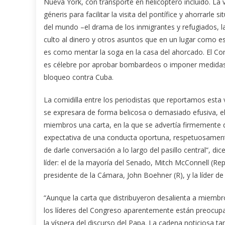
Nueva York, con transporte en helicóptero incluido. La vi
géneris para facilitar la visita del pontífice y ahorrarl
del mundo –el drama de los inmigrantes y refugiados, la
culto al dinero y otros asuntos que en un lugar como e
es como mentar la soga en la casa del ahorcado. El C
es célebre por aprobar bombardeos o imponer medidas q
bloqueo contra Cuba.
La comidilla entre los periodistas que reportamos esta
se expresara de forma belicosa o demasiado efusiva, el 
miembros una carta, en la que se advertía firmemente q
expectativa de una conducta oportuna, respetuosamen
de darle conversación a lo largo del pasillo central”, d
líder: el de la mayoría del Senado, Mitch McConnell (Rep
presidente de la Cámara, John Boehner (R), y la líder de
“Aunque la carta que distribuyeron desalienta a miemb
los líderes del Congreso aparentemente están preocup
la víspera del discurso del Papa. La cadena noticiosa t