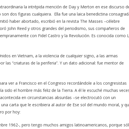
raordinaria la intrépida mención de Day y Merton en ese discurso d
o son dos figuras cualquiera. Ella fue una laica benedictina consagrad
mitió haber abortado, escribió en la revista The Masses –célebre
boró John Reed y otros grandes del periodismo, sus compañeros de
zó tempranamente con Fidel Castro y la Revolución. Es conocida como 
idos en Vietnam, a la violencia de cualquier signo, a las armas
r las “criaturas de la periferia”. Y un dato adicional: fue mentor de
 para ver a Francisco en el Congreso recordándole a los congresistas
 sido el hombre más feliz de la Tierra. A él le escuché muchas vece
 acontecida en circunstancias absurdas –se electrocutó con un
 una carta que le escribiera al autor de Ese sol del mundo moral, y q
ro por hoy:
ciembre 1962-, pero tengo muchos amigos latinoamericanos, porque só