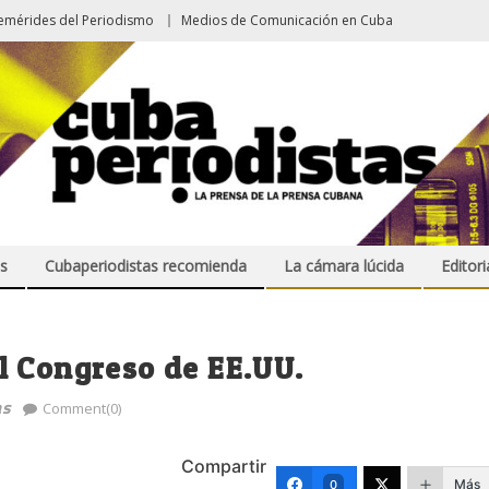
emérides del Periodismo
Medios de Comunicación en Cuba
s
Cubaperiodistas recomienda
La cámara lúcida
Editori
l Congreso de EE.UU.
as
Comment(0)
Compartir
Más
0