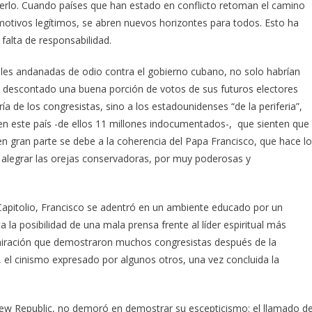
erlo. Cuando países que han estado en conflicto retoman el camino
motivos legítimos, se abren nuevos horizontes para todos. Esto ha
 falta de responsabilidad.
ales andanadas de odio contra el gobierno cubano, no solo habrían
a descontado una buena porción de votos de sus futuros electores
a de los congresistas, sino a los estadounidenses “de la periferia”,
n este país -de ellos 11 millones indocumentados-, que sienten que
 en gran parte se debe a la coherencia del Papa Francisco, que hace lo
a alegrar las orejas conservadoras, por muy poderosas y
apitolio, Francisco se adentró en un ambiente educado por un
a la posibilidad de una mala prensa frente al líder espiritual más
admiración que demostraron muchos congresistas después de la
a, el cinismo expresado por algunos otros, una vez concluida la
New Republic, no demoró en demostrar su escepticismo: el llamado d