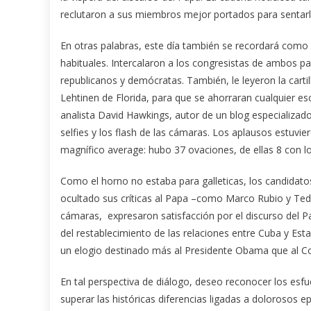
reclutaron a sus miembros mejor portados para sentarlo
En otras palabras, este día también se recordará como 
habituales. Intercalaron a los congresistas de ambos pa
republicanos y demócratas. También, le leyeron la carti
Lehtinen de Florida, para que se ahorraran cualquier es
analista David Hawkings, autor de un blog especializad
selfies y los flash de las cámaras. Los aplausos estuvi
magnífico average: hubo 37 ovaciones, de ellas 8 con lo
Como el horno no estaba para galleticas, los candidat
ocultado sus críticas al Papa –como Marco Rubio y Ted 
cámaras, expresaron satisfacción por el discurso del Pa
del restablecimiento de las relaciones entre Cuba y Est
un elogio destinado más al Presidente Obama que al Co
En tal perspectiva de diálogo, deseo reconocer los esf
superar las históricas diferencias ligadas a dolorosos 