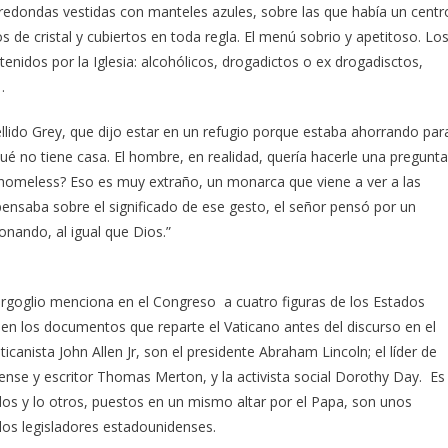
redondas vestidas con manteles azules, sobre las que había un centr
os de cristal y cubiertos en toda regla. El menú sobrio y apetitoso. Lo
enidos por la Iglesia: alcohólicos, drogadictos o ex drogadisctos,
…
lido Grey, que dijo estar en un refugio porque estaba ahorrando par
é no tiene casa. El hombre, en realidad, quería hacerle una pregunta
os homeless? Eso es muy extraño, un monarca que viene a ver a las
ensaba sobre el significado de ese gesto, el señor pensó por un
onando, al igual que Dios.”
ergoglio menciona en el Congreso a cuatro figuras de los Estados
s en los documentos que reparte el Vaticano antes del discurso en el
ticanista John Allen Jr, son el presidente Abraham Lincoln; el líder de
apense y escritor Thomas Merton, y la activista social Dorothy Day. Es
os y lo otros, puestos en un mismo altar por el Papa, son unos
os legisladores estadounidenses.