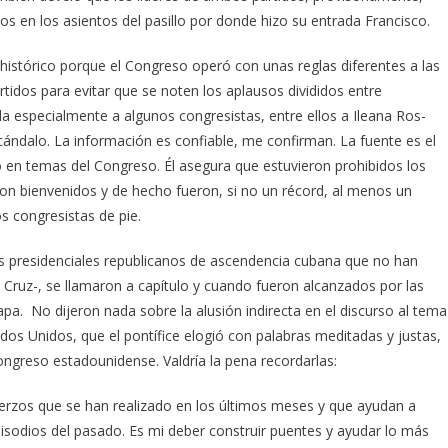
s en los asientos del pasillo por donde hizo su entrada Francisco.
histórico porque el Congreso operó con unas reglas diferentes a las
rtidos para evitar que se noten los aplausos divididos entre
lla especialmente a algunos congresistas, entre ellos a Ileana Ros-
cándalo. La información es confiable, me confirman. La fuente es el
o en temas del Congreso. Él asegura que estuvieron prohibidos los
eron bienvenidos y de hecho fueron, si no un récord, al menos un
s congresistas de pie.
os presidenciales republicanos de ascendencia cubana que no han
Cruz-, se llamaron a capítulo y cuando fueron alcanzados por las
pa. No dijeron nada sobre la alusión indirecta en el discurso al tema
ados Unidos, que el pontífice elogió con palabras meditadas y justas,
ngreso estadounidense. Valdría la pena recordarlas:
uerzos que se han realizado en los últimos meses y que ayudan a
episodios del pasado. Es mi deber construir puentes y ayudar lo más