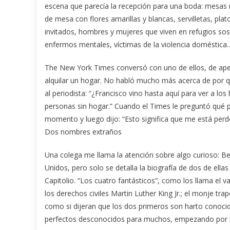
escena que parecía la recepción para una boda: mesas 
de mesa con flores amarillas y blancas, servilletas, plat
invitados, hombres y mujeres que viven en refugios sost
enfermos mentales, víctimas de la violencia doméstica
The New York Times conversó con uno de ellos, de apel
alquilar un hogar. No habló mucho más acerca de por qu
al periodista: “¿Francisco vino hasta aquí para ver a l
personas sin hogar.” Cuando el Times le preguntó qué p
momento y luego dijo: “Esto significa que me está perd
Dos nombres extraños
Una colega me llama la atención sobre algo curioso: B
Unidos, pero solo se detalla la biografía de dos de ella
Capitolio. “Los cuatro fantásticos”, como los llama el va
los derechos civiles Martin Luther King Jr.; el monje tr
como si dijeran que los dos primeros son harto conocid
perfectos desconocidos para muchos, empezando por l