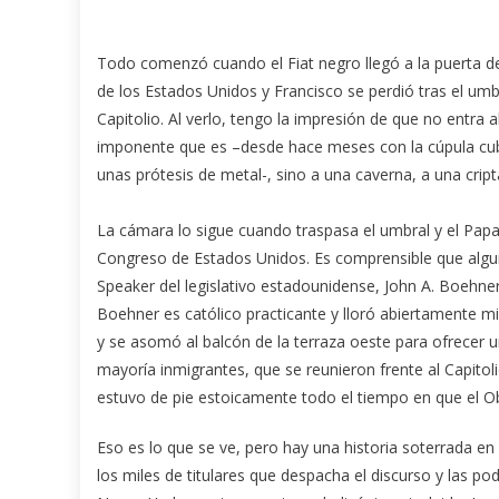
Todo comenzó cuando el Fiat negro llegó a la puerta d
de los Estados Unidos y Francisco se perdió tras el umb
Capitolio. Al verlo, tengo la impresión de que no entra al
imponente que es –desde hace meses con la cúpula cub
unas prótesis de metal-, sino a una caverna, a una cri
La cámara lo sigue cuando traspasa el umbral y el Papa 
Congreso de Estados Unidos. Es comprensible que algun
Speaker del legislativo estadounidense, John A. Boehner, 
Boehner es católico practicante y lloró abiertamente mi
y se asomó al balcón de la terraza oeste para ofrecer 
mayoría inmigrantes, que se reunieron frente al Capitoli
estuvo de pie estoicamente todo el tiempo en que el O
Eso es lo que se ve, pero hay una historia soterrada e
los miles de titulares que despacha el discurso y las 