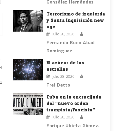
González Hernández
Terrorismo de izquierda
y Santa Inquisición new
age
julio 28, 2026
Fernando Buen Abad
Domínguez
l
El azúcar de las
l
estrellas
julio 28, 2026
so
Frei Betto
Cuba en la encrucijada
del “nuevo orden
trumpista/fascista”
julio 28, 2026
Enrique Ubieta Gómez.