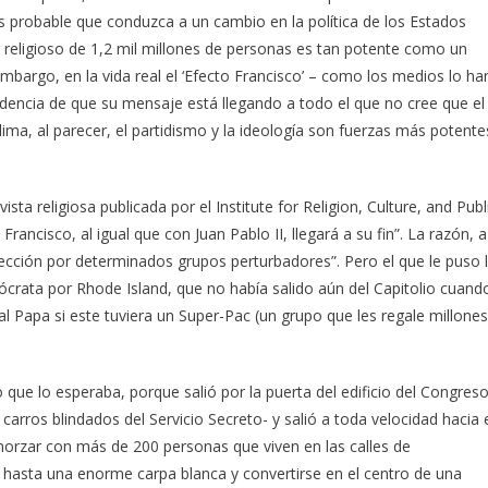
es probable que conduzca a un cambio en la política de los Estados
r religioso de 1,2 mil millones de personas es tan potente como un
mbargo, en la vida real el ‘Efecto Francisco’ – como los medios lo ha
idencia de que su mensaje está llegando a todo el que no cree que el
ima, al parecer, el partidismo y la ideología son fuerzas más potente
sta religiosa publicada por el Institute for Religion, Culture, and Publ
rancisco, al igual que con Juan Pablo II, llegará a su fin”. La razón, a
ilección por determinados grupos perturbadores”. Pero el que le puso 
rata por Rhode Island, que no había salido aún del Capitolio cuand
l Papa si este tuviera un Super-Pac (un grupo que les regale millones
que lo esperaba, porque salió por la puerta del edificio del Congreso
arros blindados del Servicio Secreto- y salió a toda velocidad hacia 
almorzar con más de 200 personas que viven en las calles de
r hasta una enorme carpa blanca y convertirse en el centro de una