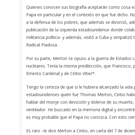
Quienes conocen sus biografía aceptarán como cosa ext
Papa en particular y en el contexto en que fue dicho. N
a la defensa de los pobres, que además se divorció, ad
publicación de la izquierda estadounidense donde cola
militancia política- y además, visitó a Cuba y simpati
Radical Piadosa.
Por su parte, Merton se opuso a la guerra de Estados Un
nucleares. Tenía la misma predilección, que Francisco, po
Ernesto Cardenal y de Cintio Vitier*.
Tengo la certeza de que si le hubiera alcanzado la vida
estadounidenses quién fue Thomas Merton, Cintio habría
hablar del monje con devoción y dolerse de su muerte,
ventilador. He buscado en la memoria digital y encontré
es muy probable que el Papa no conozca. Con esto cier
Es raro –le dice Merton a Cintio, en carta del 7 de di