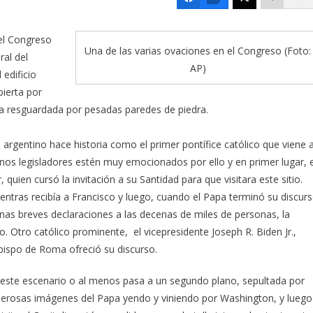
el Congreso
Una de las varias ovaciones en el Congreso (Foto:
ral del
AP)
 edificio
ierta por
pta resguardada por pesadas paredes de piedra.
argentino hace historia como el primer pontífice católico que viene a
os legisladores estén muy emocionados por ello y en primer lugar, e
quien cursó la invitación a su Santidad para que visitara este sitio.
entras recibía a Francisco y luego, cuando el Papa terminó su discur
unas breves declaraciones a las decenas de miles de personas, la
o. Otro católico prominente, el vicepresidente Joseph R. Biden Jr.,
bispo de Roma ofreció su discurso.
n este escenario o al menos pasa a un segundo plano, sepultada por
poderosas imágenes del Papa yendo y viniendo por Washington, y luego