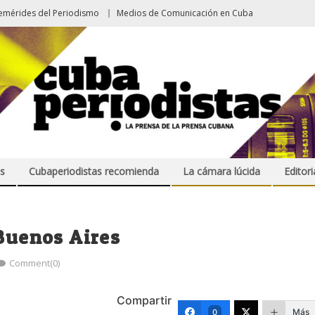
emérides del Periodismo
Medios de Comunicación en Cuba
s
Cubaperiodistas recomienda
La cámara lúcida
Editori
 Buenos Aires
Comment(0)
Compartir
Más
0