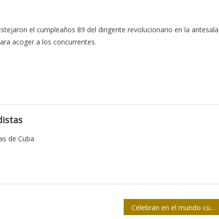
festejaron el cumpleaños 89 del dirigente revolucionario en la antesala
para acoger a los concurrentes.
istas
tas de Cuba
Celebran en el mundo cumpleaños 89 de Fidel