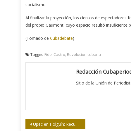
socialismo.
Al finalizar la proyección, los cientos de espectadores 
del propio Gaumont, cuyo espacio resultó insuficiente 
(Tomado de
Cubadebate
)
Tagged
Fidel Castro
,
Revolución cubana
Redacción Cubaperiod
Sitio de la Unión de Periodis
Navegación
Upec en Holguín: Recuerdan a Eloy Concepción en premiación del concurso que lleva su nombre