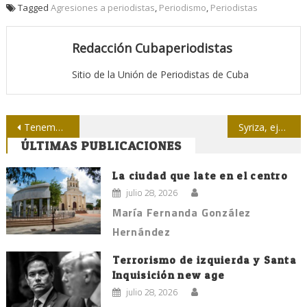
Tagged
Agresiones a periodistas
,
Periodismo
,
Periodistas
Redacción Cubaperiodistas
Sitio de la Unión de Periodistas de Cuba
Navegación
Tenemos necesidad de decir qué es Cuba de manera vivencial
Syriza, ejemplo moral y político para los pueblos
ÚLTIMAS PUBLICACIONES
de
entradas
La ciudad que late en el centro
julio 28, 2026
María Fernanda González
Hernández
Terrorismo de izquierda y Santa
Inquisición new age
julio 28, 2026