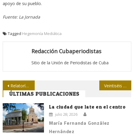
apoyo de su pueblo.
Fuente: La Jornada
Tagged
Hegemonía Mediática
Redacción Cubaperiodistas
Sitio de la Unión de Periodistas de Cuba
Navegación
Relatoría condena los asesinatos de dos periodistas en México
Veintiséis periodistas agredidas en México durante recientes elecciones
ÚLTIMAS PUBLICACIONES
de
entradas
La ciudad que late en el centro
julio 28, 2026
María Fernanda González
Hernández