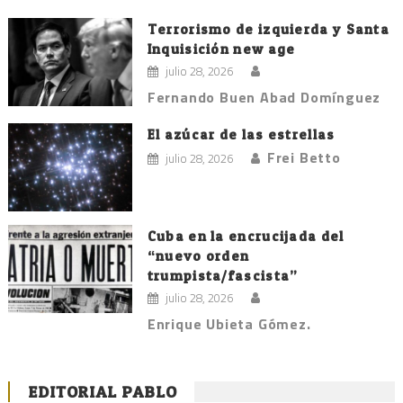
Terrorismo de izquierda y Santa
Inquisición new age
julio 28, 2026
Fernando Buen Abad Domínguez
El azúcar de las estrellas
Frei Betto
julio 28, 2026
Cuba en la encrucijada del
“nuevo orden
trumpista/fascista”
julio 28, 2026
Enrique Ubieta Gómez.
EDITORIAL PABLO