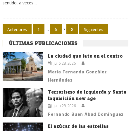
sentido, a veces ...
Navegación
Anteriores
1
…
6
7
8
Siguientes
de
ÚLTIMAS PUBLICACIONES
entradas
La ciudad que late en el centro
julio 28, 2026
María Fernanda González
Hernández
Terrorismo de izquierda y Santa
Inquisición new age
julio 28, 2026
Fernando Buen Abad Domínguez
El azúcar de las estrellas