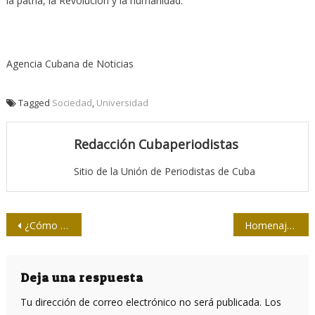
la patria, la Revolución y la humanidad.
Agencia Cubana de Noticias
Tagged
Sociedad
,
Universidad
Redacción Cubaperiodistas
Sitio de la Unión de Periodistas de Cuba
Navegación
¿Cómo son los jóvenes de hoy?
Homenaje cultural a Martí
de
entradas
Deja una respuesta
Tu dirección de correo electrónico no será publicada.
Los