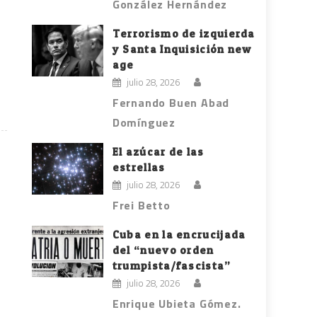
González Hernández
Terrorismo de izquierda
y Santa Inquisición new
age
julio 28, 2026
Fernando Buen Abad
Domínguez
El azúcar de las
estrellas
julio 28, 2026
Frei Betto
Cuba en la encrucijada
del “nuevo orden
trumpista/fascista”
julio 28, 2026
Enrique Ubieta Gómez.