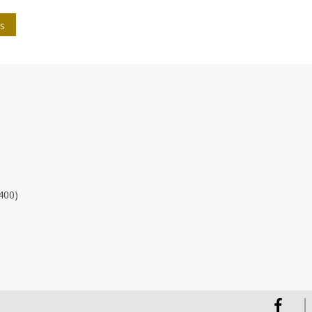
es
400)