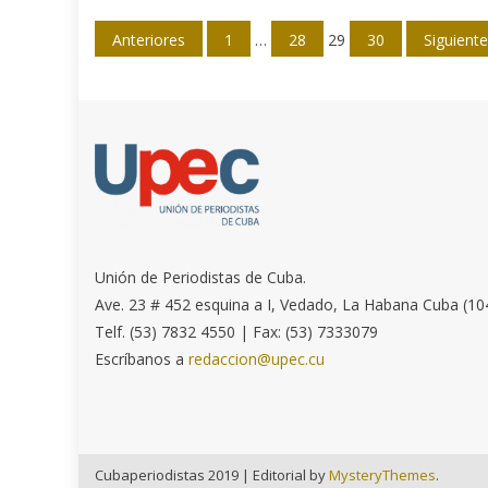
Navegación
Anteriores
1
…
28
29
30
Siguient
de
entradas
Unión de Periodistas de Cuba.
Ave. 23 # 452 esquina a I, Vedado, La Habana Cuba (10
Telf. (53) 7832 4550 | Fax: (53) 7333079
Escríbanos a
redaccion@upec.cu
Cubaperiodistas 2019
|
Editorial by
MysteryThemes
.