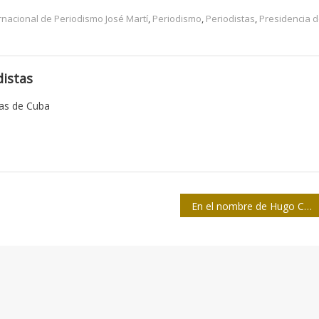
ernacional de Periodismo José Martí
,
Periodismo
,
Periodistas
,
Presidencia 
istas
tas de Cuba
En el nombre de Hugo Chávez Frías: no dejemos caer a Venezuela