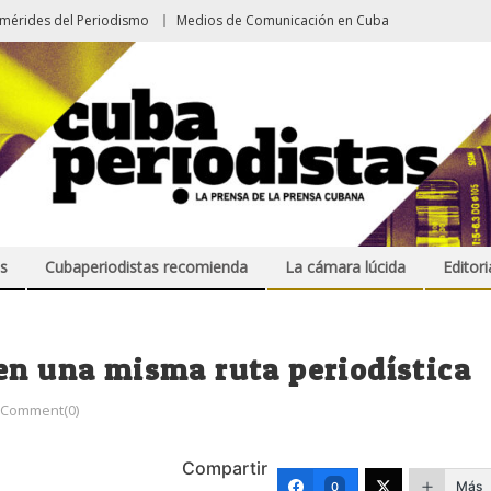
emérides del Periodismo
Medios de Comunicación en Cuba
s
Cubaperiodistas recomienda
La cámara lúcida
Editori
en una misma ruta periodística
Comment(0)
Compartir
Más
0