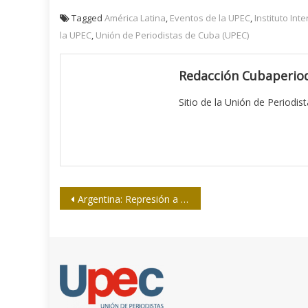
Tagged
América Latina
,
Eventos de la UPEC
,
Instituto Int
la UPEC
,
Unión de Periodistas de Cuba (UPEC)
Redacción Cubaperiod
Sitio de la Unión de Periodis
Navegación
Argentina: Represión a los despedidos de La Plata
de
entradas