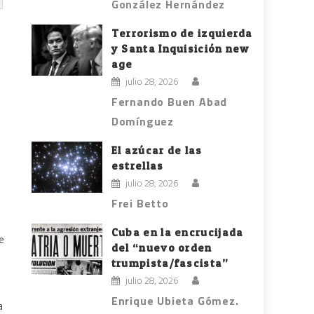
González Hernández
Terrorismo de izquierda
y Santa Inquisición new
age
julio 28, 2026
Fernando Buen Abad
Domínguez
El azúcar de las
estrellas
julio 28, 2026
Frei Betto
Cuba en la encrucijada
e
del “nuevo orden
trumpista/fascista”
julio 28, 2026
Enrique Ubieta Gómez.
a