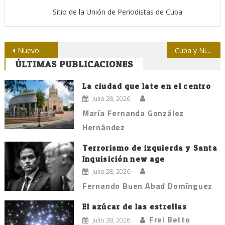
Sitio de la Unión de Periodistas de Cuba
Navegación
Nuevo numero de la revista “Global Rights” dedicado al primer año de nuevas relaciones entre los EE.UU y Cuba
Cuba y Nicaragua: juntos en una misma ruta periodística
ÚLTIMAS PUBLICACIONES
de
entradas
La ciudad que late en el centro
julio 28, 2026
María Fernanda González
Hernández
Terrorismo de izquierda y Santa
Inquisición new age
julio 28, 2026
Fernando Buen Abad Domínguez
El azúcar de las estrellas
Frei Betto
julio 28, 2026