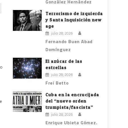
González Hernández
Terrorismo de izquierda
y Santa Inquisición new
age
julio 28, 2026
Fernando Buen Abad
Domínguez
El azúcar de las
mo
estrellas
julio 28, 2026
Frei Betto
Cuba en la encrucijada
del “nuevo orden
de
trumpista/fascista”
julio 28, 2026
Enrique Ubieta Gómez.