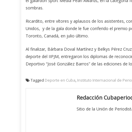
el galardón Sport Media Pearl Awards, en la categoría f
sombras.
Ricardito, entre vítores y aplausos de los asistentes, 
Unidos, y de la gala donde le fue conferido el premio
Toronto, Canadá, en julio último.
Al finalizar, Bárbara Doval Martínez y Belkys Pérez Cru
deporte del IIPJM, entregaron los diplomas de reconoc
Deportivo “José González Barros” de las ediciones de l
Tagged
Deporte en Cuba
,
Instituto Internacional de Peri
Redacción Cubaperiod
Sitio de la Unión de Periodis