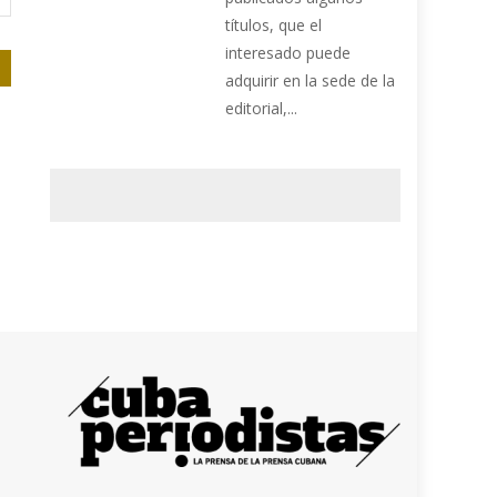
títulos, que el
interesado puede
adquirir en la sede de la
editorial,...