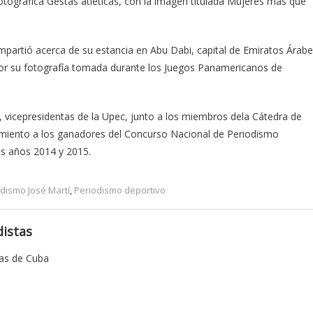
otográfica Gestas atléticas, con la imagen titulada Mujeres más que
compartió acerca de su estancia en Abu Dabi, capital de Emiratos Árab
 por su fotografía tomada durante los Juegos Panamericanos de
z, vicepresidentas de la Upec, junto a los miembros dela Cátedra de
imiento a los ganadores del Concurso Nacional de Periodismo
os años 2014 y 2015.
odismo José Martí
,
Periodismo deportivo
istas
tas de Cuba