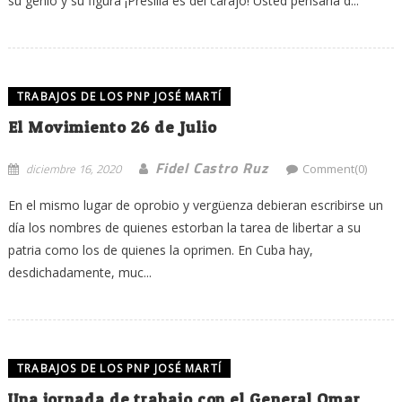
su genio y su figura ¡Presilla es del carajo! Usted pensaría d...
TRABAJOS DE LOS PNP JOSÉ MARTÍ
El Movimiento 26 de Julio
Fidel Castro Ruz
diciembre 16, 2020
Comment(0)
En el mismo lugar de oprobio y vergüenza debieran escribirse un
día los nombres de quienes estorban la tarea de libertar a su
patria como los de quienes la oprimen. En Cuba hay,
desdichadamente, muc...
TRABAJOS DE LOS PNP JOSÉ MARTÍ
Una jornada de trabajo con el General Omar