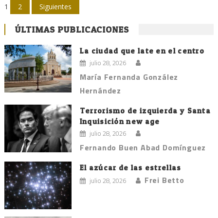
Navegación
1
2
Siguientes
de
ÚLTIMAS PUBLICACIONES
entradas
La ciudad que late en el centro
julio 28, 2026
María Fernanda González
Hernández
Terrorismo de izquierda y Santa
Inquisición new age
julio 28, 2026
Fernando Buen Abad Domínguez
El azúcar de las estrellas
Frei Betto
julio 28, 2026