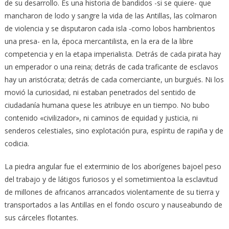
de su desarrollo. Es una historia de bandidos -si se quiere- que
mancharon de lodo y sangre la vida de las Antillas, las colmaron
de violencia y se disputaron cada isla -como lobos hambrientos
una presa- en la, época mercantilista, en la era de la libre
competencia y en la etapa imperialista. Detrás de cada pirata hay
un emperador o una reina; detrás de cada traficante de esclavos
hay un aristócrata; detrás de cada comerciante, un burgués. Ni los
movió la curiosidad, ni estaban penetrados del sentido de
ciudadanía humana quese les atribuye en un tiempo. No bubo
contenido «civilizador», ni caminos de equidad y justicia, ni
senderos celestiales, sino explotación pura, espíritu de rapiña y de
codicia.
La piedra angular fue el exterminio de los aborígenes bajoel peso
del trabajo y de látigos furiosos y el sometimientoa la esclavitud
de millones de africanos arrancados violentamente de su tierra y
transportados a las Antillas en el fondo oscuro y nauseabundo de
sus cárceles flotantes.