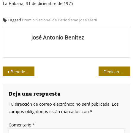
La Habana, 31 de diciembre de 1975
Tagged
Premio Nacional de Periodismo José Martí
José Antonio Benítez
Navegación
Benedetti y el asma
Dedican a trabajadores de la Salud, la Cultura y la Educación Feria Nacional de Artesanía
de
entradas
Deja una respuesta
Tu dirección de correo electrónico no será publicada.
Los
campos obligatorios están marcados con
*
Comentario
*