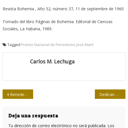
Revista Bohemia , Año 52, número 37, 11 de septiembre de 1960
Tomado del libro Páginas de Bohemia. Editorial de Ciencias
Sociales, La Habana, 1989.
Tagged
Premio Nacional de Periodismo José Martí
Carlos M. Lechuga
Navegación
Benedetti y el asma
Dedican a trabajadores de la Salud, la Cultura y la Educación Feria Nacional de Artesanía
de
entradas
Deja una respuesta
Tu dirección de correo electrónico no será publicada.
Los