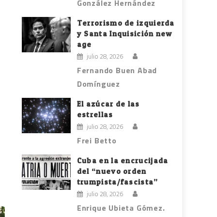
González Hernández
Terrorismo de izquierda
y Santa Inquisición new
age
julio 28, 2026
Fernando Buen Abad
Domínguez
El azúcar de las
estrellas
julio 28, 2026
Frei Betto
Cuba en la encrucijada
del “nuevo orden
trumpista/fascista”
julio 28, 2026
Enrique Ubieta Gómez.