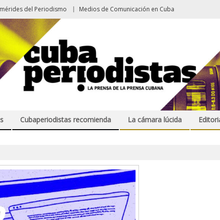
emérides del Periodismo
Medios de Comunicación en Cuba
s
Cubaperiodistas recomienda
La cámara lúcida
Editori