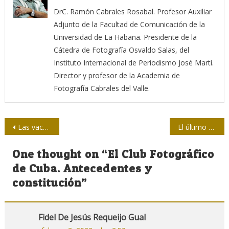
DrC. Ramón Cabrales Rosabal. Profesor Auxiliar
Adjunto de la Facultad de Comunicación de la
Universidad de La Habana. Presidente de la
Cátedra de Fotografía Osvaldo Salas, del
Instituto Internacional de Periodismo José Martí.
Director y profesor de la Academia de
Fotografía Cabrales del Valle.
Navegación
Las vacunas cubanas tienen capacidad para generar anticuerpos ante ómicron
El último enero de Martí
de
One thought on “
El Club Fotográfico
entradas
de Cuba. Antecedentes y
constitución
”
Fidel De Jesús Requeijo Gual