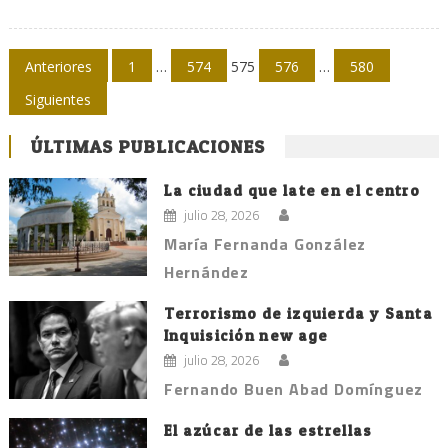
Navegación
Anteriores
1
…
574
575
576
…
580
de
Siguientes
entradas
ÚLTIMAS PUBLICACIONES
La ciudad que late en el centro
julio 28, 2026
María Fernanda González
Hernández
Terrorismo de izquierda y Santa
Inquisición new age
julio 28, 2026
Fernando Buen Abad Domínguez
El azúcar de las estrellas