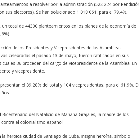
planteamientos a resolver por la administración (522 224 por Rendició
n sus electores). Se han solucionado 1 018 061, para el 79,4%.
o, un total de 44300 planteamientos en los planes de la economía de
3,6%).
lección de los Presidentes y Vicepresidentes de las Asambleas
tivas celebradas el pasado 13 de mayo, fueron ratificados en sus
os cuales 36 proceden del cargo de vicepresidente de la Asamblea. En
dente y vicepresidente.
presentan el 39,28% del total y 104 vicepresidentas, para el 61,9%. 
años.
 Bicentenario del Natalicio de Mariana Grajales, la madre de los
contra el colonialismo español.
en la heroica ciudad de Santiago de Cuba, insigne heroína, símbolo