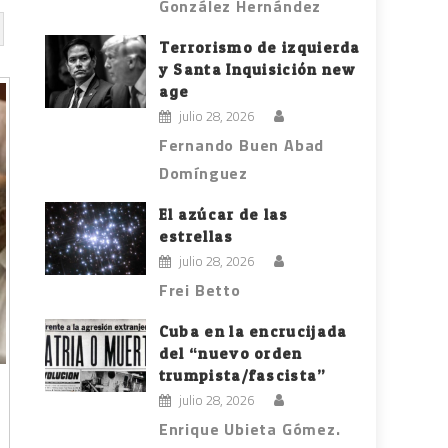
González Hernández
Terrorismo de izquierda
y Santa Inquisición new
age
julio 28, 2026
Fernando Buen Abad
Domínguez
El azúcar de las
estrellas
julio 28, 2026
Frei Betto
Cuba en la encrucijada
del “nuevo orden
trumpista/fascista”
n
julio 28, 2026
Enrique Ubieta Gómez.