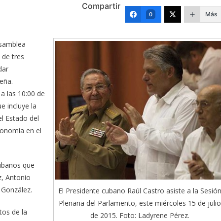
Compartir
Más
0
 Asamblea
 de tres
dar
beña.
 a las 10:00 de
e incluye la
el Estado del
Economía en el
cubanos que
, Antonio
 González.
El Presidente cubano Raúl Castro asiste a la Sesió
Plenaria del Parlamento, este miércoles 15 de julio
tos de la
de 2015. Foto: Ladyrene Pérez.