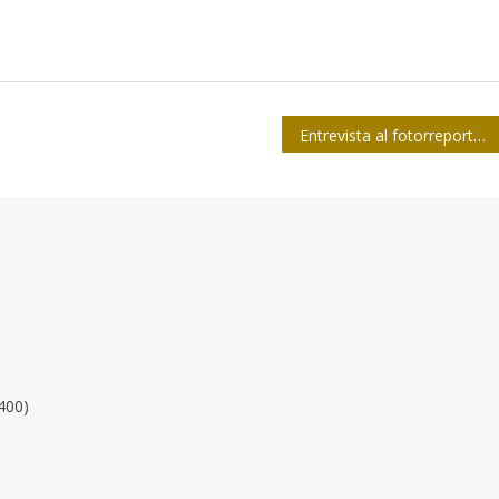
Entrevista al fotorreportero Ismael Francisco: Un golpe de espada en el agua
400)