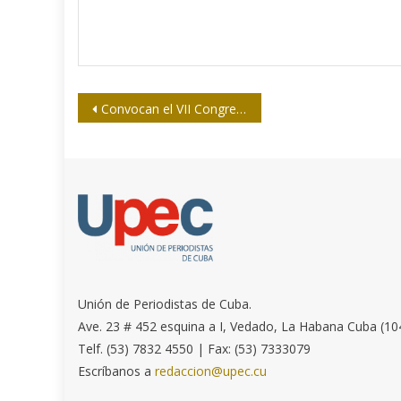
Navegación
Convocan el VII Congreso del Partido Comunista de Cuba para el 16 de abril de 2016
de
entradas
Unión de Periodistas de Cuba.
Ave. 23 # 452 esquina a I, Vedado, La Habana Cuba (10
Telf. (53) 7832 4550 | Fax: (53) 7333079
Escríbanos a
redaccion@upec.cu