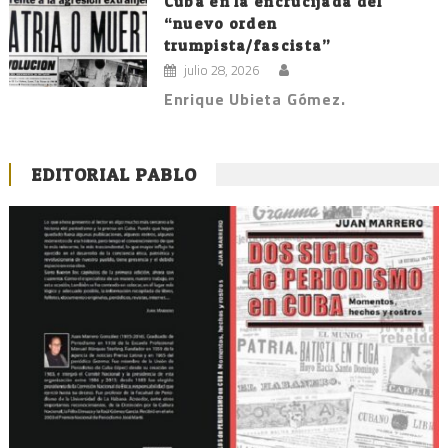
Cuba en la encrucijada del
“nuevo orden
trumpista/fascista”
julio 28, 2026
Enrique Ubieta Gómez.
EDITORIAL PABLO