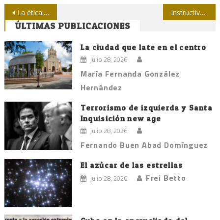
Navegación
La ética: el antivirus del periodista
Instructivo encuentro con diputados periodistas
ÚLTIMAS PUBLICACIONES
de
entradas
La ciudad que late en el centro
julio 28, 2026
María Fernanda González
Hernández
Terrorismo de izquierda y Santa
Inquisición new age
julio 28, 2026
Fernando Buen Abad Domínguez
El azúcar de las estrellas
Frei Betto
julio 28, 2026