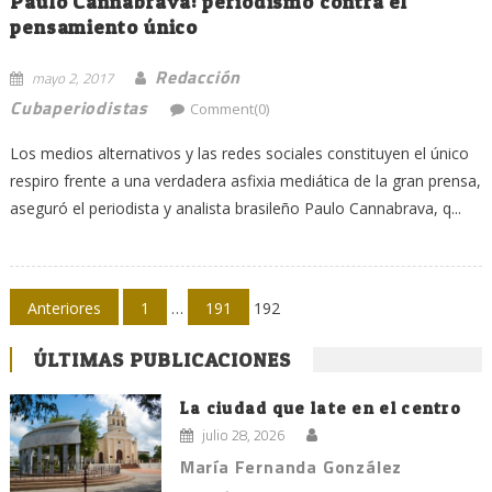
Paulo Cannabrava: periodismo contra el
pensamiento único
Redacción
mayo 2, 2017
Cubaperiodistas
Comment(0)
Los medios alternativos y las redes sociales constituyen el único
respiro frente a una verdadera asfixia mediática de la gran prensa,
aseguró el periodista y analista brasileño Paulo Cannabrava, q...
Navegación
Anteriores
1
…
191
192
de
ÚLTIMAS PUBLICACIONES
entradas
La ciudad que late en el centro
julio 28, 2026
María Fernanda González