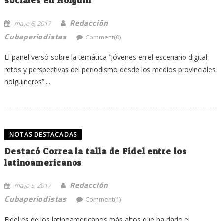
sociales en Holguín
Redacción
mayo 6, 2017
Cubaperiodistas
Comment(0)
El panel versó sobre la temática “Jóvenes en el escenario digital:
retos y perspectivas del periodismo desde los medios provinciales
holguineros”....
NOTAS DESTACADAS
Destacó Correa la talla de Fidel entre los
latinoamericanos
Redacción
mayo 5, 2017
Cubaperiodistas
Comment(1)
Fidel es de los latinoamericanos más altos que ha dado el