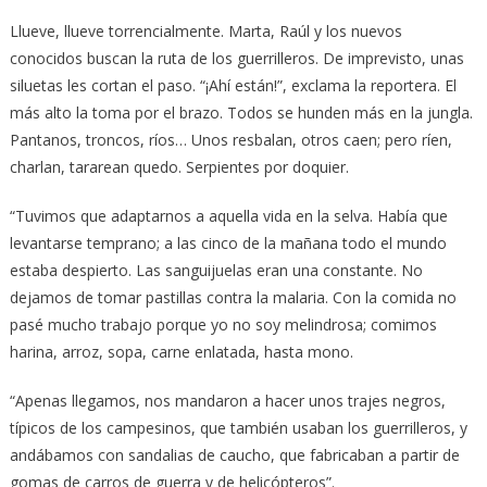
Llueve, llueve torrencialmente. Marta, Raúl y los nuevos
conocidos buscan la ruta de los guerrilleros. De imprevisto, unas
siluetas les cortan el paso. “¡Ahí están!”, exclama la reportera. El
más alto la toma por el brazo. Todos se hunden más en la jungla.
Pantanos, troncos, ríos… Unos resbalan, otros caen; pero ríen,
charlan, tararean quedo. Serpientes por doquier.
“Tuvimos que adaptarnos a aquella vida en la selva. Había que
levantarse temprano; a las cinco de la mañana todo el mundo
estaba despierto. Las sanguijuelas eran una constante. No
dejamos de tomar pastillas contra la malaria. Con la comida no
pasé mucho trabajo porque yo no soy melindrosa; comimos
harina, arroz, sopa, carne enlatada, hasta mono.
“Apenas llegamos, nos mandaron a hacer unos trajes negros,
típicos de los campesinos, que también usaban los guerrilleros, y
andábamos con sandalias de caucho, que fabricaban a partir de
gomas de carros de guerra y de helicópteros”.