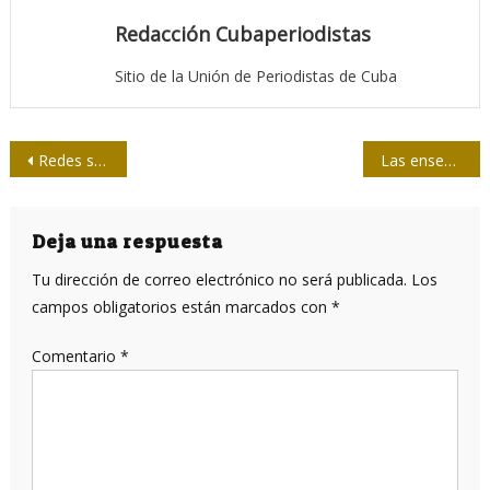
Redacción Cubaperiodistas
Sitio de la Unión de Periodistas de Cuba
Navegación
Redes sociales son principal canal para la comunicación, según encuesta en América Latina
Las enseñanzas de Arleen
de
entradas
Deja una respuesta
Tu dirección de correo electrónico no será publicada.
Los
campos obligatorios están marcados con
*
Comentario
*