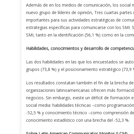
Además de en los medios de comunicación, los social m
nuevo grupo de líderes de opinión, Tres cuartas partes
importantes para sus actividades estratégicas de comun
estrategias específicas para comunicarse con los SMI. S
SMI, tanto en la identificación (56,1 %) como en la com
Habilidades, conocimientos y desarrollo de competenci
Las dos habilidades en las que los encuestados se aut
grupos (73,8 %) y el posicionamiento estratégico (73,9 
Los resultados constatan también el fin de la brecha d
organizaciones latinoamericanas ofrecen más formación 
negocios. Sin embargo, existe un déficit de formación e
social media: habilidades técnicas –como programación
-52,5 % y conocimiento técnico –como comprensión de 
conocimiento estadístico con una brecha del -52,3 %.
Sobre Latin American Communicator Monitor (LCM)