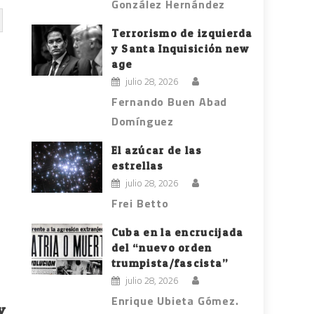
González Hernández
Terrorismo de izquierda
y Santa Inquisición new
age
julio 28, 2026
Fernando Buen Abad
Domínguez
El azúcar de las
estrellas
julio 28, 2026
Frei Betto
Cuba en la encrucijada
del “nuevo orden
trumpista/fascista”
julio 28, 2026
Enrique Ubieta Gómez.
y