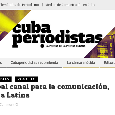
Efemérides del Periodismo
Medios de Comunicación en Cuba
s
Cubaperiodistas recomienda
La cámara lúcida
Editori
ISTAS
ZONA TEC
pal canal para la comunicación,
a Latina
Comment(0)