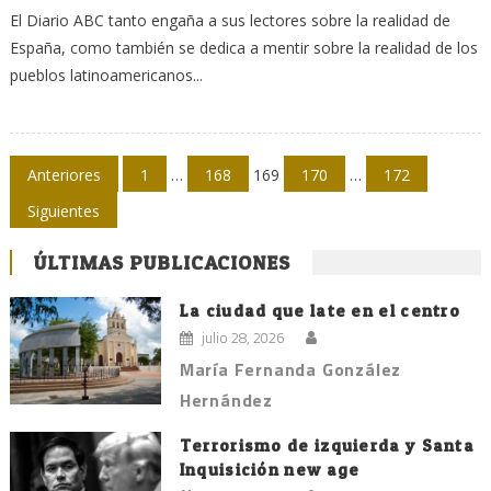
El Diario ABC tanto engaña a sus lectores sobre la realidad de
España, como también se dedica a mentir sobre la realidad de los
pueblos latinoamericanos...
Navegación
Anteriores
1
…
168
169
170
…
172
de
Siguientes
entradas
ÚLTIMAS PUBLICACIONES
La ciudad que late en el centro
julio 28, 2026
María Fernanda González
Hernández
Terrorismo de izquierda y Santa
Inquisición new age