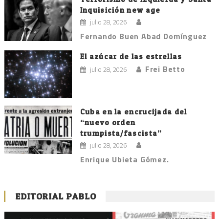
Inquisición new age
julio 28, 2026
Fernando Buen Abad Domínguez
El azúcar de las estrellas
Frei Betto
julio 28, 2026
Cuba en la encrucijada del
“nuevo orden
trumpista/fascista”
julio 28, 2026
Enrique Ubieta Gómez.
EDITORIAL PABLO