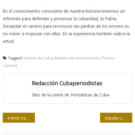
En el conocimiento consciente de nuestra historia tenemos un
referente para defender y preservar la cubanidad, la Patria.
Desandar el camino para reconocer las piedras de los errores es
no volver a tropezar con ellas. En la experiencia también radica la
virtud.
Tagged
Historia de Cuba
,
Medios de comunicación
,
Prensa
Cubana
Redacción Cubaperiodistas
Sitio de la Unión de Periodistas de Cuba
Navegación
Ante tres buenos libros
Batalla comunicacional (1): un nuevo escenario en nuestra larga lucha
de