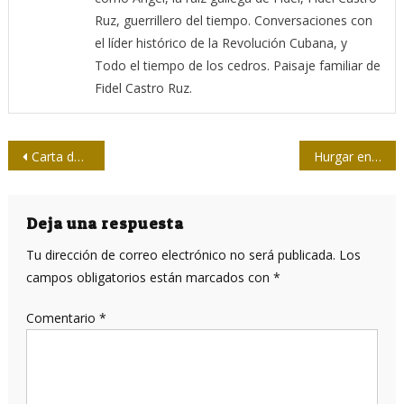
Ruz, guerrillero del tiempo. Conversaciones con
el líder histórico de la Revolución Cubana, y
Todo el tiempo de los cedros. Paisaje familiar de
Fidel Castro Ruz.
Navegación
Carta de amor a Du Liniang
Hurgar en las costuras de un filme
de
entradas
Deja una respuesta
Tu dirección de correo electrónico no será publicada.
Los
campos obligatorios están marcados con
*
Comentario
*