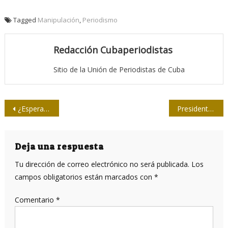
Tagged
Manipulación
,
Periodismo
Redacción Cubaperiodistas
Sitio de la Unión de Periodistas de Cuba
Navegación
¿Esperada jubilación?
Presidente ruso ofrece conferencia de prensa récord
de
entradas
Deja una respuesta
Tu dirección de correo electrónico no será publicada.
Los
campos obligatorios están marcados con
*
Comentario
*