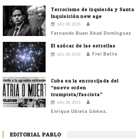
Terrorismo de izquierda y Santa
Inquisición new age
julio 28, 2026
Fernando Buen Abad Domínguez
El azúcar de las estrellas
Frei Betto
julio 28, 2026
Cuba en la encrucijada del
“nuevo orden
trumpista/fascista”
julio 28, 2026
Enrique Ubieta Gómez.
EDITORIAL PABLO