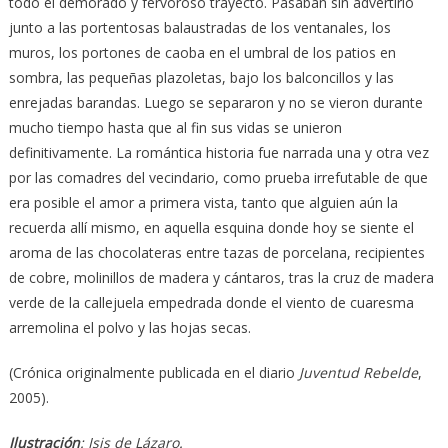
todo el demorado y fervoroso trayecto. Pasaban sin advertirlo
junto a las portentosas balaustradas de los ventanales, los
muros, los portones de caoba en el umbral de los patios en
sombra, las pequeñas plazoletas, bajo los balconcillos y las
enrejadas barandas. Luego se separaron y no se vieron durante
mucho tiempo hasta que al fin sus vidas se unieron
definitivamente. La romántica historia fue narrada una y otra vez
por las comadres del vecindario, como prueba irrefutable de que
era posible el amor a primera vista, tanto que alguien aún la
recuerda allí mismo, en aquella esquina donde hoy se siente el
aroma de las chocolateras entre tazas de porcelana, recipientes
de cobre, molinillos de madera y cántaros, tras la cruz de madera
verde de la callejuela empedrada donde el viento de cuaresma
arremolina el polvo y las hojas secas.
(Crónica originalmente publicada en el diario
Juventud Rebelde
,
2005).
Ilustración
: Isis de Lázaro.