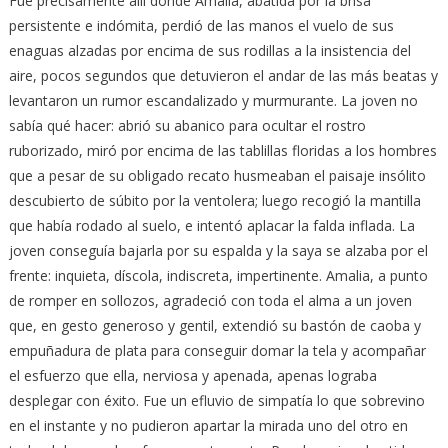
Fue precisamente allí donde Amalia, abatida por la brisa
persistente e indómita, perdió de las manos el vuelo de sus
enaguas alzadas por encima de sus rodillas a la insistencia del
aire, pocos segundos que detuvieron el andar de las más beatas y
levantaron un rumor escandalizado y murmurante. La joven no
sabía qué hacer: abrió su abanico para ocultar el rostro
ruborizado, miró por encima de las tablillas floridas a los hombres
que a pesar de su obligado recato husmeaban el paisaje insólito
descubierto de súbito por la ventolera; luego recogió la mantilla
que había rodado al suelo, e intentó aplacar la falda inflada. La
joven conseguía bajarla por su espalda y la saya se alzaba por el
frente: inquieta, díscola, indiscreta, impertinente. Amalia, a punto
de romper en sollozos, agradeció con toda el alma a un joven
que, en gesto generoso y gentil, extendió su bastón de caoba y
empuñadura de plata para conseguir domar la tela y acompañar
el esfuerzo que ella, nerviosa y apenada, apenas lograba
desplegar con éxito. Fue un efluvio de simpatía lo que sobrevino
en el instante y no pudieron apartar la mirada uno del otro en