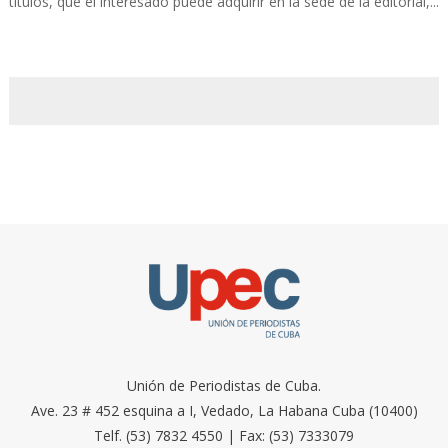
títulos, que el interesado puede adquirir en la sede de la editorial,...
Unión de Periodistas de Cuba.
Ave. 23 # 452 esquina a I, Vedado, La Habana Cuba (10400)
Telf. (53) 7832 4550 | Fax: (53) 7333079