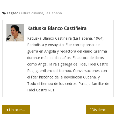
Tagged
Cultura cubana
,
La Habana
Katiuska Blanco Castiñeira
Katiuska Blanco Castiñeira (La Habana, 1964).
Periodista y ensayista. Fue corresponsal de
guerra en Angola y redactora del diario Granma
durante más de diez años. Es autora de libros
como Ángel, la raíz gallega de Fidel, Fidel Castro
Ruz, guerrillero del tiempo. Conversaciones con
el líder histórico de la Revolución Cubana, y
Todo el tiempo de los cedros. Paisaje familiar de
Fidel Castro Ruz.
Navegación
Un acercamiento a “Madre América”
“Disidencia” cubana apuesta al plan genocida de Trump (+Video)