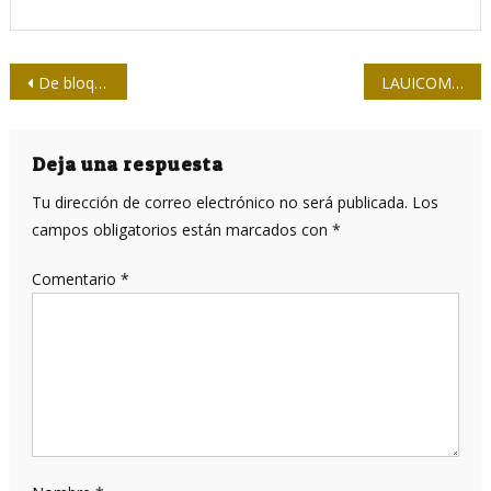
Navegación
De bloqueo a asfixia: la guerra de Estados Unidos contra Cuba entra en su fase más brutal
LAUICOM rechaza aprobación de la Orden Ejecutiva de Estados Unidos contra la República de Cuba
de
entradas
Deja una respuesta
Tu dirección de correo electrónico no será publicada.
Los
campos obligatorios están marcados con
*
Comentario
*