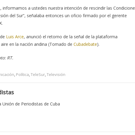
ón, informamos a ustedes nuestra intención de rescindir las Condicion
sión del Sur”, señalaba entonces un oficio firmado por el gerente
X.
 de
Luis Arce
, anunció el retorno de la señal de la plataforma
l aire en la nación andina (Tomado de
Cubadebate
).
to: RT.
icación
,
Política
,
TeleSur
,
Televisión
istas
 Unión de Periodistas de Cuba