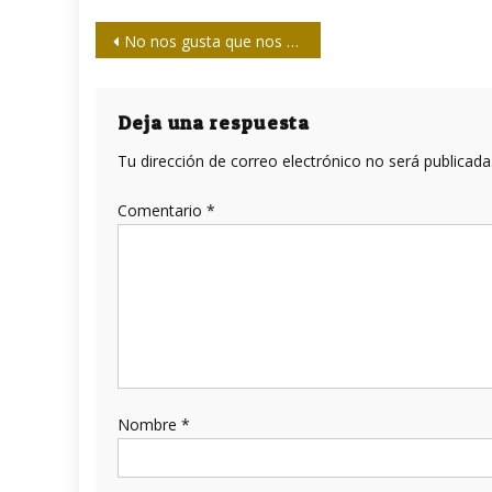
Navegación
No nos gusta que nos amenacen
de
entradas
Deja una respuesta
Tu dirección de correo electrónico no será publicada
Comentario
*
Nombre
*