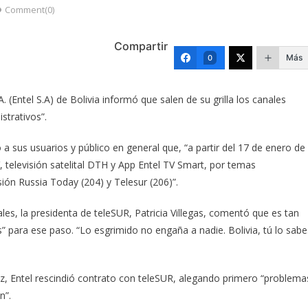
Comment(0)
Compartir
Más
0
(Entel S.A) de Bolivia informó que salen de su grilla los canales
strativos”.
 a sus usuarios y público en general que, “a partir del 17 de enero de
V, televisión satelital DTH y App Entel TV Smart, por temas
isión Russia Today (204) y Telesur (206)”.
ales, la presidenta de teleSUR, Patricia Villegas, comentó que es tan
 para ese paso. “Lo esgrimido no engaña a nadie. Bolivia, tú lo sabe
z, Entel rescindió contrato con teleSUR, alegando primero “problema
n”.