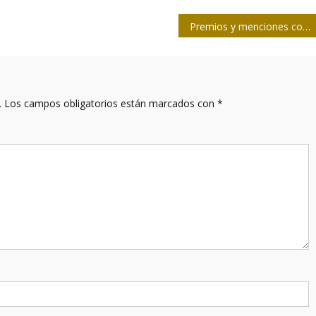
Premios y menciones concurso deportivo González Barros 2025
.
Los campos obligatorios están marcados con
*