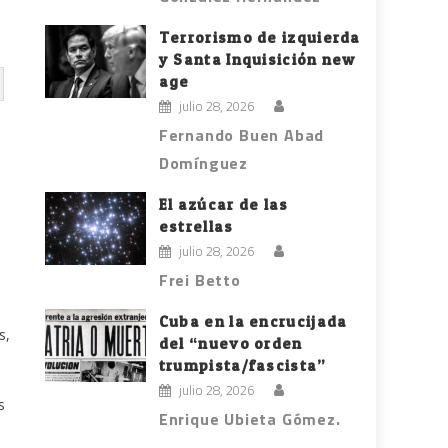
Terrorismo de izquierda
y Santa Inquisición new
age
julio 28, 2026
Fernando Buen Abad
Domínguez
El azúcar de las
estrellas
julio 28, 2026
Frei Betto
Cuba en la encrucijada
s,
del “nuevo orden
trumpista/fascista”
julio 28, 2026
s
Enrique Ubieta Gómez.