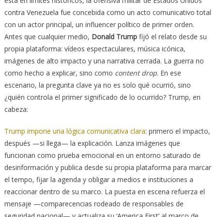
está en límites históricos, la ofensiva militar de Estados Unidos
contra Venezuela fue concebida como un acto comunicativo total
con un actor principal, un influencer político de primer orden.
Antes que cualquier medio,
Donald Trump
fijó el relato desde su
propia plataforma: vídeos espectaculares, música icónica,
imágenes de alto impacto y una narrativa cerrada. La guerra no
como hecho a explicar, sino como
content drop
. En ese
escenario, la pregunta clave ya no es solo qué ocurrió, sino
¿quién controla el primer significado de lo ocurrido? Trump, en
cabeza:
Trump impone una lógica comunicativa clara
: primero el impacto,
después —si llega— la explicación. Lanza imágenes que
funcionan como prueba emocional en un entorno saturado de
desinformación y publica desde su propia plataforma para marcar
el tempo, fijar la agenda y obligar a medios e instituciones a
reaccionar dentro de su marco. La puesta en escena refuerza el
mensaje —comparecencias rodeado de responsables de
seguridad nacional— y actualiza su ‘America First’ al marco de