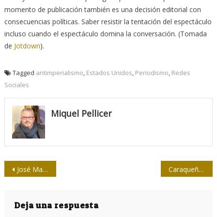
momento de publicación también es una decisión editorial con
consecuencias políticas. Saber resistir la tentación del espectáculo
incluso cuando el espectáculo domina la conversación. (Tomada
de
Jotdown
).
Tagged
antimperialismo
,
Estados Unidos
,
Periodismo
,
Redes
Sociales
Miquel Pellicer
Navegación
José Martí contra la dictadura imperialista
Caraqueño
de
entradas
Deja una respuesta