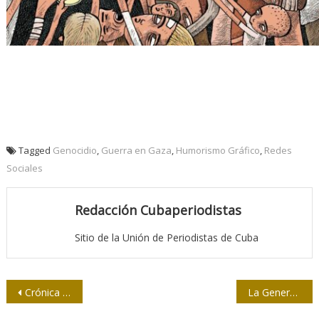
Tagged
Genocidio
,
Guerra en Gaza
,
Humorismo Gráfico
,
Redes
Sociales
Redacción Cubaperiodistas
Sitio de la Unión de Periodistas de Cuba
Navegación
Crónica de un corazón expandido: de Nicaragua a Cuba y más allá
La Generación Z retrasa en su alfabeto las noticias locales