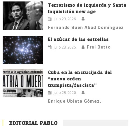
Terrorismo de izquierda y Santa
Inquisición new age
julio 28, 2026
Fernando Buen Abad Domínguez
El azúcar de las estrellas
Frei Betto
julio 28, 2026
Cuba en la encrucijada del
“nuevo orden
trumpista/fascista”
julio 28, 2026
Enrique Ubieta Gómez.
EDITORIAL PABLO