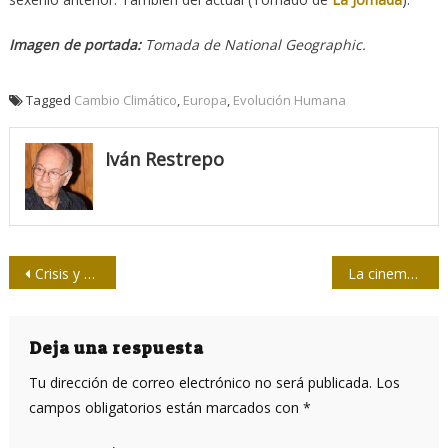
Imagen de portada:
Tomada de National Geographic.
Tagged
Cambio Climático
,
Europa
,
Evolución Humana
Iván Restrepo
Navegación
Crisis y política: que el bosque no impida ver los árboles
La cinemateca yugoslava atesora 50 películas cubanas
de
entradas
Deja una respuesta
Tu dirección de correo electrónico no será publicada.
Los
campos obligatorios están marcados con
*