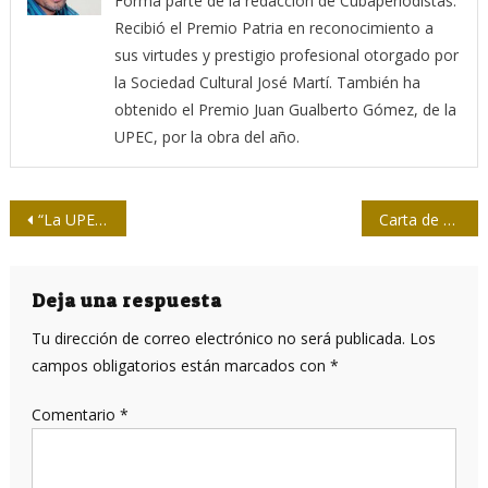
Forma parte de la redacción de Cubaperiodistas.
Recibió el Premio Patria en reconocimiento a
sus virtudes y prestigio profesional otorgado por
la Sociedad Cultural José Martí. También ha
obtenido el Premio Juan Gualberto Gómez, de la
UPEC, por la obra del año.
Navegación
“La UPEC será lo que nosotros queramos que sea”
Carta de amor a Du Liniang
de
entradas
Deja una respuesta
Tu dirección de correo electrónico no será publicada.
Los
campos obligatorios están marcados con
*
Comentario
*