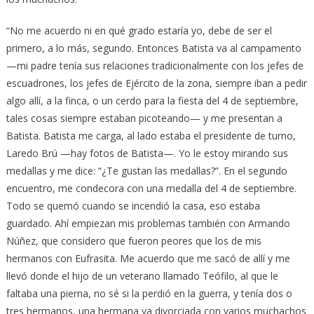
“No me acuerdo ni en qué grado estaría yo, debe de ser el
primero, a lo más, segundo. Entonces Batista va al campamento
—mi padre tenía sus relaciones tradicionalmente con los jefes de
escuadrones, los jefes de Ejército de la zona, siempre iban a pedir
algo allí, a la finca, o un cerdo para la fiesta del 4 de septiembre,
tales cosas siempre estaban picoteando— y me presentan a
Batista. Batista me carga, al lado estaba el presidente de turno,
Laredo Brú —hay fotos de Batista—. Yo le estoy mirando sus
medallas y me dice: “¿Te gustan las medallas?”. En el segundo
encuentro, me condecora con una medalla del 4 de septiembre.
Todo se quemó cuando se incendió la casa, eso estaba
guardado. Ahí empiezan mis problemas también con Armando
Núñez, que considero que fueron peores que los de mis
hermanos con Eufrasita. Me acuerdo que me sacó de allí y me
llevó donde el hijo de un veterano llamado Teófilo, al que le
faltaba una pierna, no sé si la perdió en la guerra, y tenía dos o
tres hermanos, una hermana ya divorciada con varios muchachos