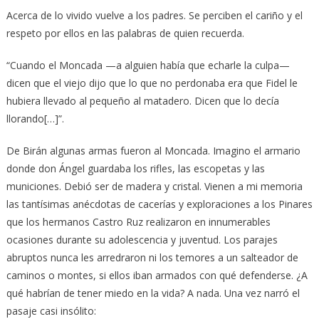
Acerca de lo vivido vuelve a los padres. Se perciben el cariño y el
respeto por ellos en las palabras de quien recuerda.
“Cuando el Moncada —a alguien había que echarle la culpa—
dicen que el viejo dijo que lo que no perdonaba era que Fidel le
hubiera llevado al pequeño al matadero. Dicen que lo decía
llorando[…]”.
De Birán algunas armas fueron al Moncada. Imagino el armario
donde don Ángel guardaba los rifles, las escopetas y las
municiones. Debió ser de madera y cristal. Vienen a mi memoria
las tantísimas anécdotas de cacerías y exploraciones a los Pinares
que los hermanos Castro Ruz realizaron en innumerables
ocasiones durante su adolescencia y juventud. Los parajes
abruptos nunca les arredraron ni los temores a un salteador de
caminos o montes, si ellos iban armados con qué defenderse. ¿A
qué habrían de tener miedo en la vida? A nada. Una vez narró el
pasaje casi insólito: