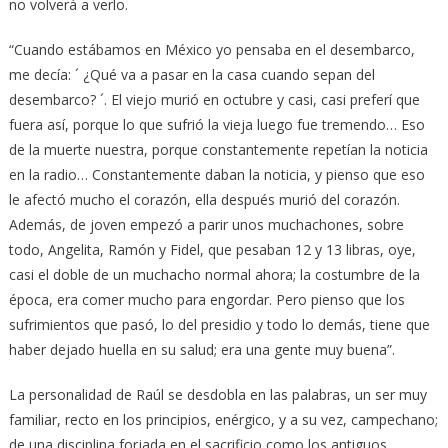
no volverá a verlo.
“Cuando estábamos en México yo pensaba en el desembarco,
me decía: ´ ¿Qué va a pasar en la casa cuando sepan del
desembarco? ´. El viejo murió en octubre y casi, casi preferí que
fuera así, porque lo que sufrió la vieja luego fue tremendo… Eso
de la muerte nuestra, porque constantemente repetían la noticia
en la radio… Constantemente daban la noticia, y pienso que eso
le afectó mucho el corazón, ella después murió del corazón.
Además, de joven empezó a parir unos muchachones, sobre
todo, Angelita, Ramón y Fidel, que pesaban 12 y 13 libras, oye,
casi el doble de un muchacho normal ahora; la costumbre de la
época, era comer mucho para engordar. Pero pienso que los
sufrimientos que pasó, lo del presidio y todo lo demás, tiene que
haber dejado huella en su salud; era una gente muy buena”.
La personalidad de Raúl se desdobla en las palabras, un ser muy
familiar, recto en los principios, enérgico, y a su vez, campechano;
de una disciplina forjada en el sacrificio como los antiguos