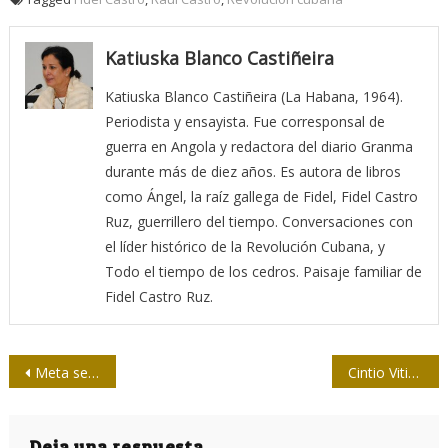
Katiuska Blanco Castiñeira
Katiuska Blanco Castiñeira (La Habana, 1964).
Periodista y ensayista. Fue corresponsal de
guerra en Angola y redactora del diario Granma
durante más de diez años. Es autora de libros
como Ángel, la raíz gallega de Fidel, Fidel Castro
Ruz, guerrillero del tiempo. Conversaciones con
el líder histórico de la Revolución Cubana, y
Todo el tiempo de los cedros. Paisaje familiar de
Fidel Castro Ruz.
Navegación
Meta se va a la guerra
Cintio Vitier y la historia de la eticidad cubana
de
Deja una respuesta