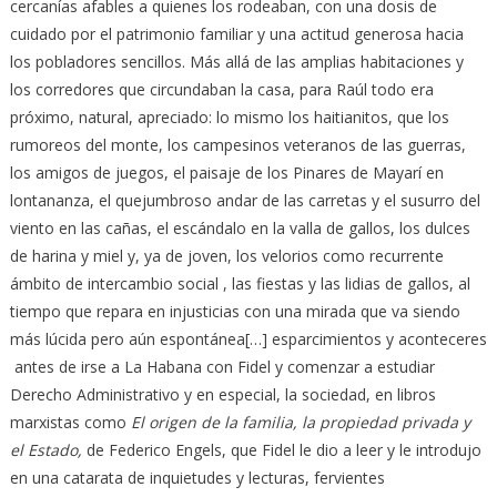
cercanías afables a quienes los rodeaban, con una dosis de
cuidado por el patrimonio familiar y una actitud generosa hacia
los pobladores sencillos. Más allá de las amplias habitaciones y
los corredores que circundaban la casa, para Raúl todo era
próximo, natural, apreciado: lo mismo los haitianitos, que los
rumoreos del monte, los campesinos veteranos de las guerras,
los amigos de juegos, el paisaje de los Pinares de Mayarí en
lontananza, el quejumbroso andar de las carretas y el susurro del
viento en las cañas, el escándalo en la valla de gallos, los dulces
de harina y miel y, ya de joven, los velorios como recurrente
ámbito de intercambio social , las fiestas y las lidias de gallos, al
tiempo que repara en injusticias con una mirada que va siendo
más lúcida pero aún espontánea[…] esparcimientos y aconteceres
antes de irse a La Habana con Fidel y comenzar a estudiar
Derecho Administrativo y en especial, la sociedad, en libros
marxistas como
El origen de la familia, la propiedad privada y
el Estado,
de Federico Engels, que Fidel le dio a leer y le introdujo
en una catarata de inquietudes y lecturas, fervientes