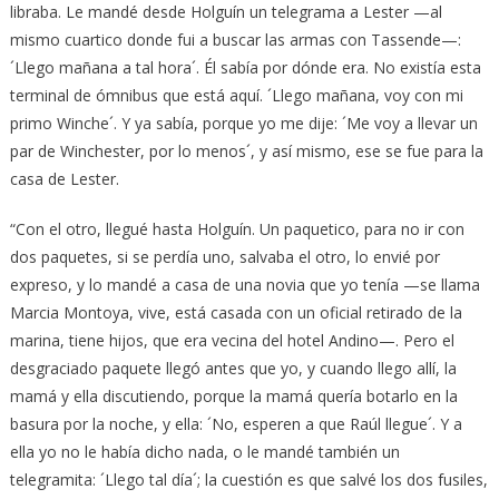
libraba. Le mandé desde Holguín un telegrama a Lester —al
mismo cuartico donde fui a buscar las armas con Tassende—:
´Llego mañana a tal hora´. Él sabía por dónde era. No existía esta
terminal de ómnibus que está aquí. ´Llego mañana, voy con mi
primo Winche´. Y ya sabía, porque yo me dije: ´Me voy a llevar un
par de Winchester, por lo menos´, y así mismo, ese se fue para la
casa de Lester.
“Con el otro, llegué hasta Holguín. Un paquetico, para no ir con
dos paquetes, si se perdía uno, salvaba el otro, lo envié por
expreso, y lo mandé a casa de una novia que yo tenía —se llama
Marcia Montoya, vive, está casada con un oficial retirado de la
marina, tiene hijos, que era vecina del hotel Andino—. Pero el
desgraciado paquete llegó antes que yo, y cuando llego allí, la
mamá y ella discutiendo, porque la mamá quería botarlo en la
basura por la noche, y ella: ´No, esperen a que Raúl llegue´. Y a
ella yo no le había dicho nada, o le mandé también un
telegramita: ´Llego tal día´; la cuestión es que salvé los dos fusiles,