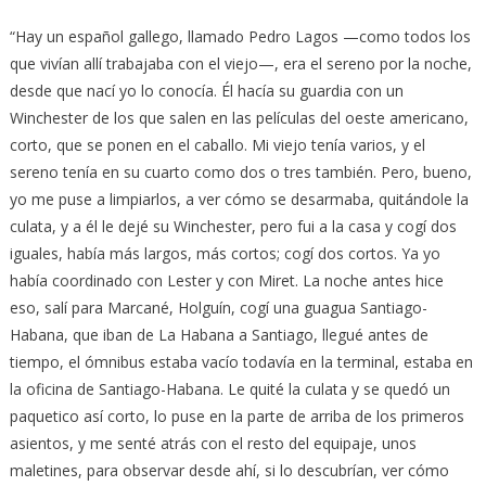
“Hay un español gallego, llamado Pedro Lagos —como todos los
que vivían allí trabajaba con el viejo—, era el sereno por la noche,
desde que nací yo lo conocía. Él hacía su guardia con un
Winchester de los que salen en las películas del oeste americano,
corto, que se ponen en el caballo. Mi viejo tenía varios, y el
sereno tenía en su cuarto como dos o tres también. Pero, bueno,
yo me puse a limpiarlos, a ver cómo se desarmaba, quitándole la
culata, y a él le dejé su Winchester, pero fui a la casa y cogí dos
iguales, había más largos, más cortos; cogí dos cortos. Ya yo
había coordinado con Lester y con Miret. La noche antes hice
eso, salí para Marcané, Holguín, cogí una guagua Santiago-
Habana, que iban de La Habana a Santiago, llegué antes de
tiempo, el ómnibus estaba vacío todavía en la terminal, estaba en
la oficina de Santiago-Habana. Le quité la culata y se quedó un
paquetico así corto, lo puse en la parte de arriba de los primeros
asientos, y me senté atrás con el resto del equipaje, unos
maletines, para observar desde ahí, si lo descubrían, ver cómo