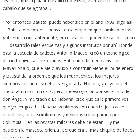
leyendo, que la palabra revolico no existe, es revolisco; era un
caballo que se agitaba…
“Por entonces Batista, puede haber sido en el año 1938, algo así
—Batista era coronel todavía, en la etapa en que cambiaban los
gobiernos constantemente, era el evidente poder detrás del trono
—, desarrolló tales escuelitas y algunos institutos por ahí. Donde
está la escuela de cadetes Antonio Maceo, creó un tecnológico
de cierto nivel, así hizo varios. Hubo uno de menos nivel en
Mayarí Abajo, que el viejo ayudó a construir. Viene el 28 de enero
y Batista da la orden de que los muchachitos, los mejores
alumnos de cada escuelita, vengan a La Habana, y ni yo era el
mejor alumno ni un cará, pero me escogieron por ser el hijo de
don Ángel, y me traen a La Habana, creo que es la primera vez
que yo vengo a La Habana. Veníamos con unos trajecitos de
mambises, unos sombreritos y debimos haber parado por
Columbia —en las revistas militares debe de estar—, y me
pusieron la mascota oriental, porque era el más chiquito de todos
los muchachos.