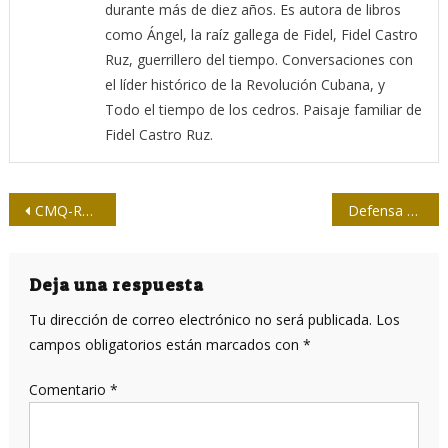
durante más de diez años. Es autora de libros
como Ángel, la raíz gallega de Fidel, Fidel Castro
Ruz, guerrillero del tiempo. Conversaciones con
el líder histórico de la Revolución Cubana, y
Todo el tiempo de los cedros. Paisaje familiar de
Fidel Castro Ruz.
Navegación
CMQ-Radio
Defensa Civil cubana en España: vivencias e intercambios
de
entradas
Deja una respuesta
Tu dirección de correo electrónico no será publicada.
Los
campos obligatorios están marcados con
*
Comentario
*