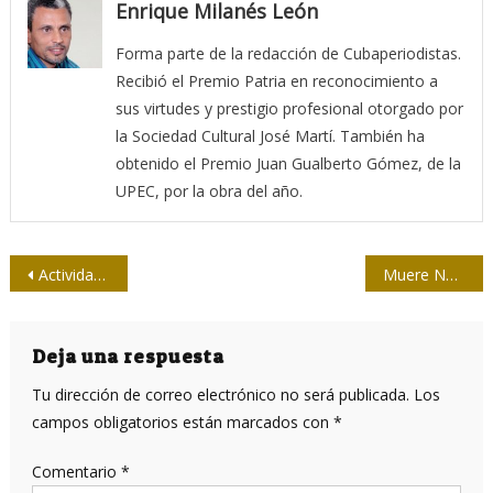
Enrique Milanés León
Forma parte de la redacción de Cubaperiodistas.
Recibió el Premio Patria en reconocimiento a
sus virtudes y prestigio profesional otorgado por
la Sociedad Cultural José Martí. También ha
obtenido el Premio Juan Gualberto Gómez, de la
UPEC, por la obra del año.
Navegación
Actividades y compra de epub
Muere Nelson García Santos, un periodista de “raza”
de
entradas
Deja una respuesta
Tu dirección de correo electrónico no será publicada.
Los
campos obligatorios están marcados con
*
Comentario
*