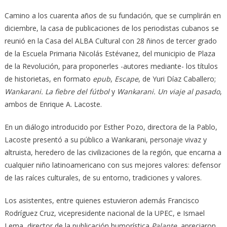
Camino a los cuarenta años de su fundación, que se cumplirán en
diciembre, la casa de publicaciones de los periodistas cubanos se
reunió en la Casa del ALBA Cultural con 28 ñinos de tercer grado
de la Escuela Primaria Nicolás Estévanez, del municipio de Plaza
de la Revolución, para proponerles -autores mediante- los títulos
de historietas, en formato
epub
,
Escape
, de Yuri Díaz Caballero;
Wankarani. La fiebre del fútbol
y
Wankarani. Un viaje al pasado
,
ambos de Enrique A. Lacoste.
En un diálogo introducido por Esther Pozo, directora de la Pablo,
Lacoste presentó a su público a Wankarani, personaje vivaz y
altruista, heredero de las civilizaciones de la región, que encarna a
cualquier niño latinoamericano con sus mejores valores: defensor
de las raíces culturales, de su entorno, tradiciones y valores.
Los asistentes, entre quienes estuvieron además Francisco
Rodríguez Cruz, vicepresidente nacional de la UPEC, e Ismael
Lema, director de la publicación humorística
Palante
, apreciaron