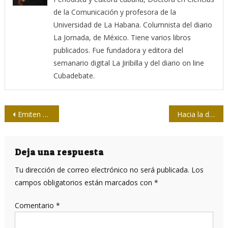
de la Comunicación y profesora de la
Universidad de La Habana. Columnista del diario
La Jornada, de México. Tiene varios libros
publicados. Fue fundadora y editora del
semanario digital La Jiribilla y del diario on line
Cubadebate.
Navegación
Emiten orden de detención contra Netanyahu y Gallant por crímenes de guerra
Hacia la desdolarización
de
entradas
Deja una respuesta
Tu dirección de correo electrónico no será publicada.
Los
campos obligatorios están marcados con
*
Comentario
*