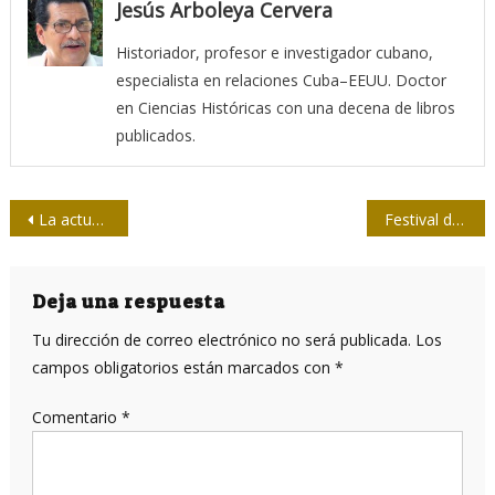
Jesús Arboleya Cervera
Historiador, profesor e investigador cubano,
especialista en relaciones Cuba–EEUU. Doctor
en Ciencias Históricas con una decena de libros
publicados.
Navegación
La actual comunicación mediática: una mentira bien montada
Festival de Cine en Cuba acogerá estreno mundial de Serie Cien Años de Soledad
de
entradas
Deja una respuesta
Tu dirección de correo electrónico no será publicada.
Los
campos obligatorios están marcados con
*
Comentario
*