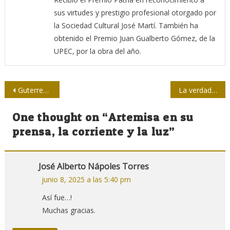
sus virtudes y prestigio profesional otorgado por
la Sociedad Cultural José Martí. También ha
obtenido el Premio Juan Gualberto Gómez, de la
UPEC, por la obra del año.
Navegación
Guterres urge a derribar muros de financiación climática en COP29
La verdadera historia del genio jamaicano que siguió los pasos de Newton
de
One thought on “
Artemisa en su
entradas
prensa, la corriente y la luz
”
José Alberto Nápoles Torres
junio 8, 2025 a las 5:40 pm
Así fue…!
Muchas gracias.