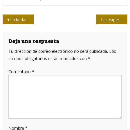
Navegación
La burla de la censura al criterio
Las experiencias del escenario político europeo en la labor política de José Martí vistas a través de las Escenas Europeas
de
entradas
Deja una respuesta
Tu dirección de correo electrónico no será publicada.
Los
campos obligatorios están marcados con
*
Comentario
*
Nombre
*