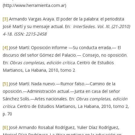
(http://www.herramienta.com.ar)
[3]
Armando Vargas Araya. El poder de la palabra: el periodista
José Martí y su mensaje actual. En:
InterSedes. Vol. XI. (21-2010)
4-18. ISSN: 2215-2458
[4]
José Martí: Oposición informe —Su conducta errada.— El
discurso del señor Gómez del Palacio.— Consejo, no oposición.
En:
Obras completas, edición crítica
. Centro de Estudios
Martianos, La Habana, 2010, tomo 2
[5]
José Martí: Nada nuevo.—Rumor falso.—Camino de la
oposición.—Administración actual.—Junta en casa del señor
Sánchez Solís.—Artes nacionales. En:
Obras completas, edición
crítica
. Centro de Estudios Martianos, La Habana, 2010, tomo 2,
p. 70
[6]
José Armando Rosabal Rodríguez, Yulier Díaz Rodríguez,
Mericel Díaz Rodríguez. La ética martiana en la educación en