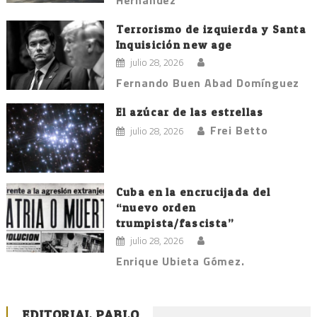
Terrorismo de izquierda y Santa
Inquisición new age
julio 28, 2026
Fernando Buen Abad Domínguez
El azúcar de las estrellas
Frei Betto
julio 28, 2026
Cuba en la encrucijada del
“nuevo orden
trumpista/fascista”
julio 28, 2026
Enrique Ubieta Gómez.
EDITORIAL PABLO