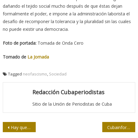
dañando el tejido social mucho después de que éstas dejan
formalmente el poder, e impone a la administración laborista el
desafío de recomponer la tolerancia y la pluralidad sin las cuales
no puede existir una democracia.
Foto de portada:
Tomada de Onda Cero
Tomado de
La Jornada
Tagged
neofascismo
,
Sociedad
Redacción Cubaperiodistas
Sitio de la Unión de Periodistas de Cuba
Navegación
Hay que respetar a Venezuela
Cubainformación, caso cerrado: detalles desconocidos