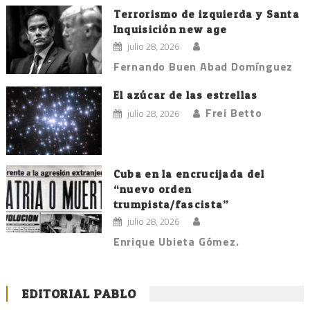
Terrorismo de izquierda y Santa
Inquisición new age
julio 28, 2026
Fernando Buen Abad Domínguez
El azúcar de las estrellas
Frei Betto
julio 28, 2026
Cuba en la encrucijada del
“nuevo orden
trumpista/fascista”
julio 28, 2026
Enrique Ubieta Gómez.
EDITORIAL PABLO