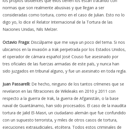
los propios disidentes que ellos tienen los están tratando con
normas que son realmente abusivas y que llegan a ser
consideradas como tortura, como en el caso de Julian. Esto no lo
digo yo, lo dice el Relator Internacional de la Tortura de las
Naciones Unidas, Nils Melzer.
Octavio Fraga
:
Discúlpame que me vaya un poco del tema. Si nos
ubicamos en la invasión a Irak perpetrada por los Estados Unidos,
el operador de cámara español José Couso fue asesinado por
tres oficiales de las fuerzas armadas de este país, y nunca han
sido juzgados en tribunal alguno, y fue un asesinato en toda regla.
Juan Passarelli
:
De hecho, ninguno de los tantos crímenes que se
revelaron en las filtraciones de Wikileaks en 2010 y 2011 con
respecto a la guerra de Irak, la guerra de Afganistán, o la base
naval de Guantánamo, han sido procesados. El caso de la inaudita
tortura de Jalid El-Masri, un ciudadano alemán que fue confundido
con un supuesto terrorista, y miles de otros casos de tortura,
ejecuciones extrajudiciales, etcétera. Todos estos criminales de