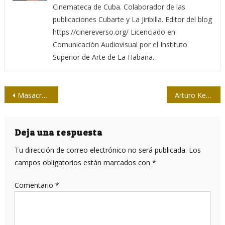
Cinemateca de Cuba. Colaborador de las
publicaciones Cubarte y La Jiribilla. Editor del blog
https://cinereverso.org/ Licenciado en
Comunicación Audiovisual por el Instituto
Superior de Arte de La Habana.
Navegación
Masacrar al periodismo
Arturo Kemchs: “Cuando termino mi día dejé el mundo arreglado”
de
entradas
Deja una respuesta
Tu dirección de correo electrónico no será publicada.
Los
campos obligatorios están marcados con
*
Comentario
*