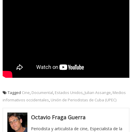
Tagged
Cine
,
Documental
,
Estados Unidos
,
Julian Assange
,
Medios
informativos occidentales
,
Unión de Periodistas de Cuba (UPEC)
Octavio Fraga Guerra
Periodista y articulista de cine, Especialista de la